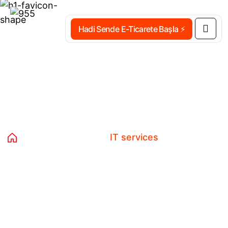
Hadi Sende E-Ticarete Başla ⚡
Etiket:
IT services
Home 03
Ürünler
IT services