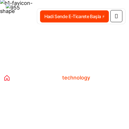
Hadi Sende E-Ticarete Başla ⚡
Etiket:
technology
Home 03
Ürünler
technology