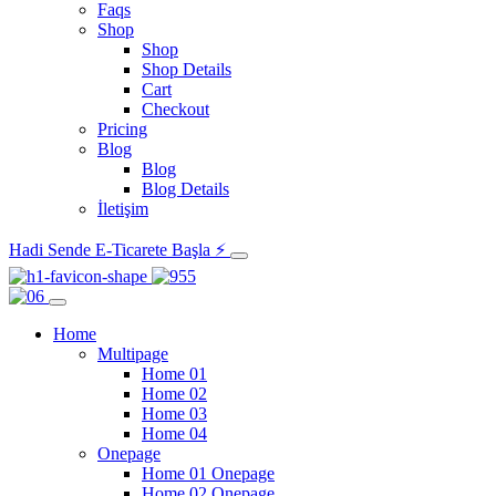
Faqs
Shop
Shop
Shop Details
Cart
Checkout
Pricing
Blog
Blog
Blog Details
İletişim
Hadi Sende E-Ticarete Başla ⚡
Home
Multipage
Home 01
Home 02
Home 03
Home 04
Onepage
Home 01 Onepage
Home 02 Onepage