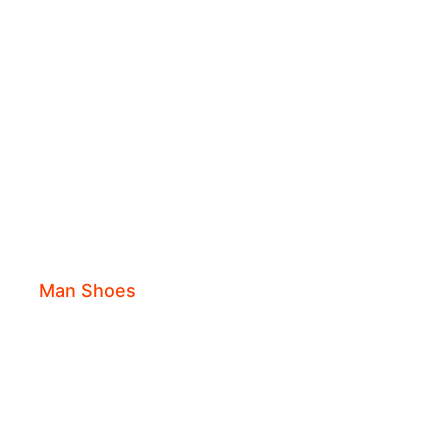
ils
rts
Man Shoes