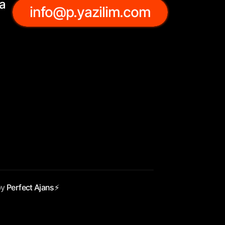
a
info@p.yazilim.com
by
Perfect Ajans⚡