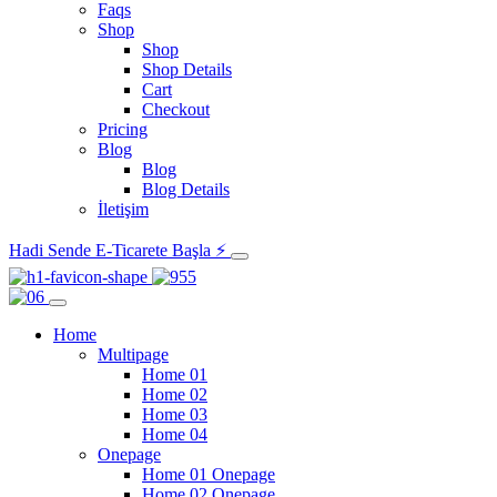
Faqs
Shop
Shop
Shop Details
Cart
Checkout
Pricing
Blog
Blog
Blog Details
İletişim
Hadi Sende E-Ticarete Başla ⚡
Home
Multipage
Home 01
Home 02
Home 03
Home 04
Onepage
Home 01 Onepage
Home 02 Onepage