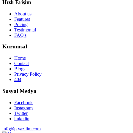
Hızlı Erişim
About us
Features
Pricing
Testimonial
FAQ's
Kurumsal
Home
Contact
Blogs
Privacy Policy
404
Sosyal Medya
Facebook
Instagram
Twitter
linkedin
info@p.yazilim.com